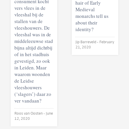
consument kocht
hair of Early
vers vlees in de
Medieval
vleeshal bij de
monarchs tell us
stallen van de
about their
vleeshouwers. De
identity?
vleeshal was in de
middeleeuwse stad
Jip Barreveld •
February
bijna altijd dichtbij
21, 2020
of in het stadhuis
gevestigd, zo ook
in Leiden. Maar
waarom woonden
de Leidse
vleeshouwers
(‘slagers’) daar zo
ver vandaan?
Roos van Oosten •
June
12, 2020