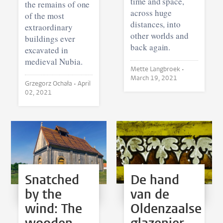
time and space,
the remains of one
across huge
of the most
distances, into
extraordinary
other worlds and
buildings ever
back again.
excavated in
medieval Nubia.
Mette Langbroek •
March 19, 2021
Grzegorz Ochała •
April
02, 2021
Snatched
De hand
by the
van de
wind: The
Oldenzaalse