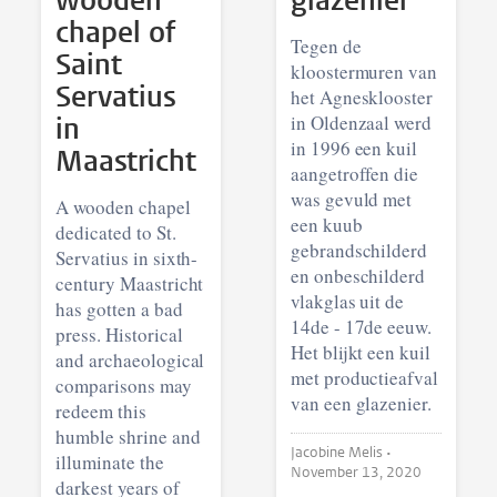
wooden
glazenier
chapel of
Tegen de
Saint
kloostermuren van
Servatius
het Agnesklooster
in
in Oldenzaal werd
in 1996 een kuil
Maastricht
aangetroffen die
was gevuld met
A wooden chapel
een kuub
dedicated to St.
gebrandschilderd
Servatius in sixth-
en onbeschilderd
century Maastricht
vlakglas uit de
has gotten a bad
14de - 17de eeuw.
press. Historical
Het blijkt een kuil
and archaeological
met productieafval
comparisons may
van een glazenier.
redeem this
humble shrine and
Jacobine Melis •
illuminate the
November 13, 2020
darkest years of