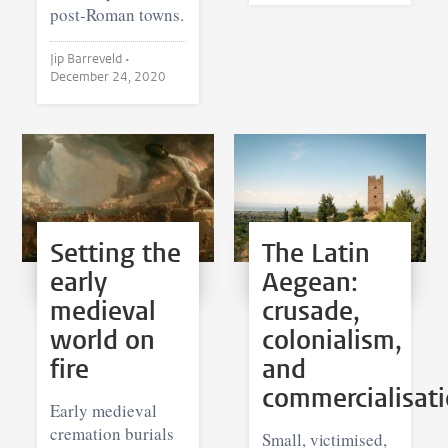
post-Roman towns.
Jip Barreveld •
December 24, 2020
Setting the
The Latin
early
Aegean:
medieval
crusade,
world on
colonialism,
fire
and
commercialisat
Early medieval
cremation burials
Small, victimised,