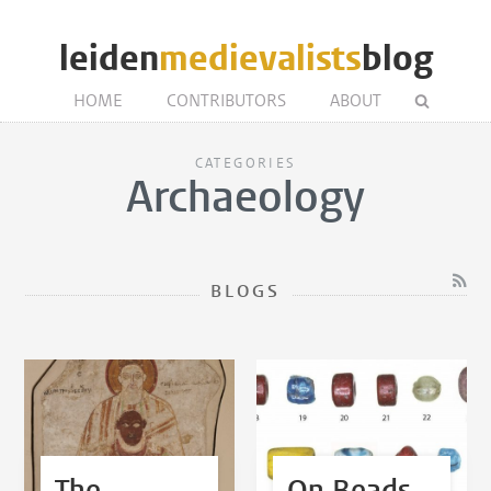
leiden
medievalists
blog
HOME
CONTRIBUTORS
ABOUT
CATEGORIES
Archaeology
BLOGS
The
On Beads