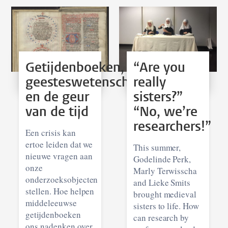
Getijdenboeken,
“Are you
geesteswetenschappen
really
en de geur
sisters?”
van de tijd
“No, we’re
researchers!”
Een crisis kan
ertoe leiden dat we
This summer,
nieuwe vragen aan
Godelinde Perk,
onze
Marly Terwisscha
onderzoeksobjecten
and Lieke Smits
stellen. Hoe helpen
brought medieval
middeleeuwse
sisters to life. How
getijdenboeken
can research by
ons nadenken over