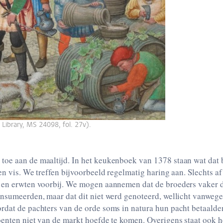
 Library, MS 24098, fol. 27v).
oe aan de maaltijd. In het keukenboek van 1378 staan wat dat b
en vis. We treffen bijvoorbeeld regelmatig haring aan. Slechts a
 en erwten voorbij. We mogen aannemen dat de broeders vaker da
nsumeerden, maar dat dit niet werd genoteerd, wellicht vanwege 
rdat de pachters van de orde soms in natura hun pacht betaald
oenten niet van de markt hoefde te komen. Overigens staat ook h