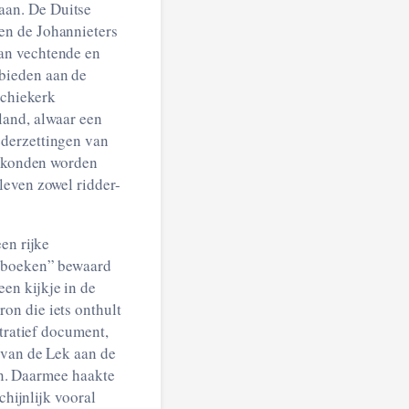
aan. De Duitse
en de Johannieters
an vechtende en
bieden aan de
ochiekerk
land, alwaar een
ederzettingen van
el konden worden
leven zowel ridder-
en rijke
enboeken” bewaard
en kijkje in de
on die iets onthult
stratief document,
 van de Lek aan de
ren. Daarmee haakte
chijnlijk vooral