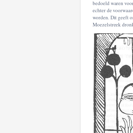
bedoeld waren voor
echter de voorwaard
worden. Dit geeft o
Moezelstreek dron