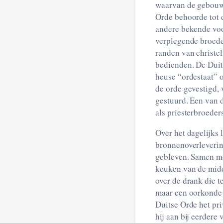
waarvan de gebouwe
Orde behoorde tot 
andere bekende voo
verplegende broede
randen van christel
bedienden. De Duit
heuse “ordestaat” 
de orde gevestigd, 
gestuurd. Een van 
als priesterbroeder
Over het dagelijks 
bronnenoverleverin
gebleven. Samen me
keuken van de midd
over de drank die t
maar een oorkonde u
Duitse Orde het pri
hij aan bij eerdere