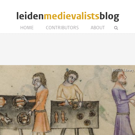
leiden
medievalists
blog
HOME
CONTRIBUTORS
ABOUT
British Library,