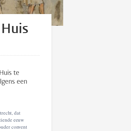
 Huis
Huis te
olgens een
trecht, dat
rtiende eeuw
ouder convent