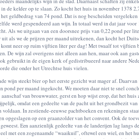
eders maandelijks wijn in de stad. Daarnaast schaften zij enkel
m in de kelder op te slaan. Zo kocht het huis in november 1378 2,
or het geldbedrag van 74 pond. Dat is nog bescheiden vergeleke
elfde werd gespendeerd aan wijn. In totaal werd in dat jaar voo
ht. Als we uitgaan van een doorsnee prijs van 0,22 pond per lit
uit als we de prijzen per maand uitrekenen, dan kocht het Duits
 komt neer op ruim vijftien liter per dag! Met twaalf tot vijftien
n. De wijn zal overigens niet alleen aan hen, maar ook aan gast
ook gebruikt in de eigen kerk of gedistribueerd naar andere Ned
orde die onder het Utrechtse huis vielen.
ende wijn steekt bier op het eerste gezicht wat mager af. Daarva
n pond per maand ingekocht. We moeten daar niet te snel conclu
 aanschaf van brouwwater, gerst en hop wijst erop, dat het huis 
ijpelijk, omdat een gedeelte van de pacht uit het grondbezit van
 voldaan. In zestiende-eeuwse pachtboeken en rekeningen staat
n opgeslagen op een graanzolder van het convent. Ook de toev
geweest. Een aanzienlijk gedeelte van de landerijen lag langs de
eel met een zogenaamde “waaikuil”, oftewel een wiel, en het hui