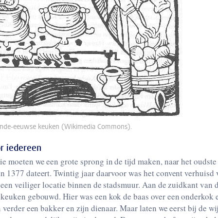
ftiende-eeuwse keuken (Wikimedia Commons).
r iedereen
ie moeten we een grote sprong in de tijd maken, naar het oudste
n 1377 dateert. Twintig jaar daarvoor was het convent verhuisd 
 een veiliger locatie binnen de stadsmuur. Aan de zuidkant van 
 keuken gebouwd. Hier was een kok de baas over een onderkok 
n verder een bakker en zijn dienaar. Maar laten we eerst bij de w