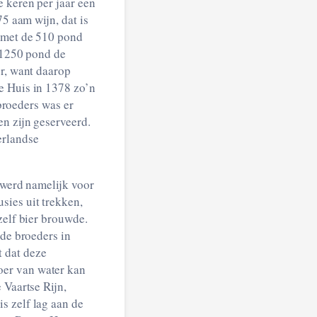
e keren per jaar een
75 aam wijn, dat is
n met de 510 pond
r 1250 pond de
er, want daarop
e Huis in 1378 zo’n
 broeders was er
en zijn geserveerd.
erlandse
n werd namelijk voor
sies uit trekken,
zelf bier brouwde.
 de broeders in
 dat deze
oer van water kan
 Vaartse Rijn,
s zelf lag aan de