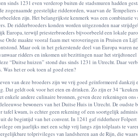
n sinds 1231 even verderop buiten de stadsmuren hadden gest
de zogenaamde geestelijke ridderorden, waarvan de Tempeliers 
rbeelden zijn. Het belangrijkste kenmerk was een combinatie v
rs. De ridderbroeders konden worden uitgezonden naar strijdge
ijk Europa, terwijl priesterbroeders bijvoorbeeld een lokale par
se Orde maakte vooral faam met veroveringen in Pruisen en Lijf
ontstond. Maar ook in het gekerstende deel van Europa waren n
vanwaar ridders en inkomen uit bezittingen naar het strijdtone
deze “Duitse huizen” stond dus sinds 1231 in Utrecht. Daar verb
s. Was het er ook toen al goed eten?
leven van deze broeders zijn we vrij goed geïnformeerd dankzij e
g. Dat geldt ook voor het eten en drinken. Zo zijn er 34 “keuk
t enkele andere culinaire bronnen, geven deze rekeningen ons e
eleeuwse bewoners van het Duitse Huis in Utrecht. De oudste br
er tafel kwam, is echter geen rekening of een soortgelijk admini
it de begintijd van het convent. In 1241 gaf ridderheer Folpert
vilege om jaarlijks met een schip vrij langs zijn tolplaats te va
 vergelijkbare tolprivileges van landsheren aan de Rijn, die waars