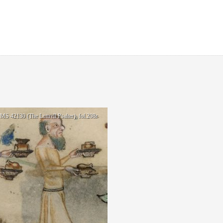
 MS 42130 (The Luttrell Psalter), fol.208r