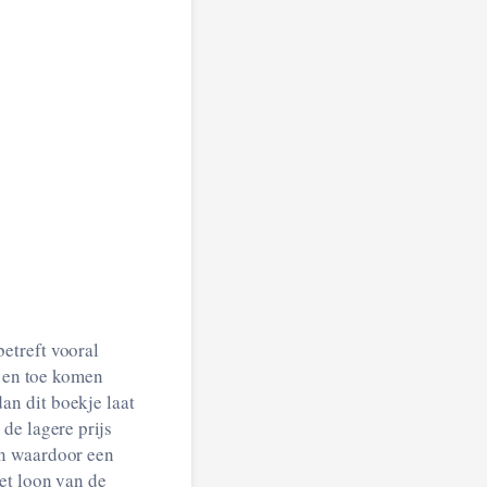
etreft vooral
f en toe komen
n dit boekje laat
de lagere prijs
en waardoor een
et loon van de