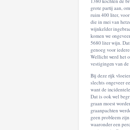
1380 kochten de bro
grote partij aan, o
ruim 400 liter, vo
die in mei van hetz
wijnkelder ingebrac
komen we ongeveer 
5680 liter wijn. Dat
genoeg voor iederee
Wellicht werd het 
vestigingen van de 
Bij deze rijk vloei
slechts ongeveer ee
want de incidentele
Dat is ook wel begr
graan moest worden
graanpachten werde
geen probleem zijn 
waaronder een perc