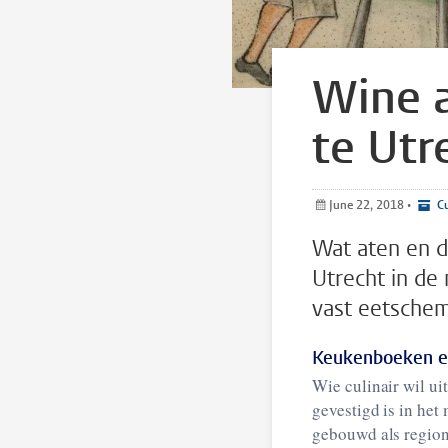
Wine a
te Utr
June 22, 2018
•
Cu
Wat aten en d
Utrecht in de 
vast eetsche
Keukenboeken e
Wie culinair wil ui
gevestigd is in he
gebouwd als region