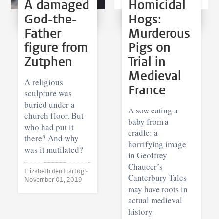
A damaged
Homicidal
God-the-
Hogs:
Father
Murderous
figure from
Pigs on
Zutphen
Trial in
Medieval
A religious
France
sculpture was
buried under a
A sow eating a
church floor. But
baby from a
who had put it
cradle: a
there? And why
horrifying image
was it mutilated?
in Geoffrey
Chaucer’s
Elizabeth den Hartog •
Canterbury Tales
November 01, 2019
may have roots in
actual medieval
history.