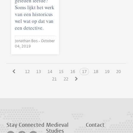
geleden leefde?
Soms lijkt het werk
van een historicus
wel wat op dat van
een detective.
Jonathan Bos •
October
04, 2019
12
13
14
15
16
17
18
19
20
21
22
Stay Connected
Medieval
Contact
Studies