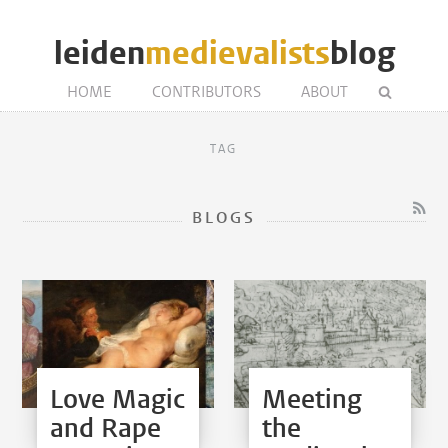
leiden
medievalists
blog
HOME
CONTRIBUTORS
ABOUT
TAG
BLOGS
Love Magic
Meeting
and Rape
the