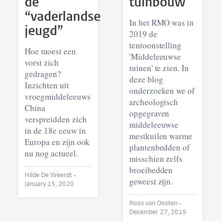
de
tuinbouw
“vaderlandse
In het RMO was in
jeugd”
2019 de
tentoonstelling
Hoe moest een
'Middeleeuwse
vorst zich
tuinen' te zien. In
gedragen?
deze blog
Inzichten uit
onderzoeken we of
vroegmiddeleeuws
archeologisch
China
opgegraven
verspreidden zich
middeleeuwse
in de 18e eeuw in
mestkuilen warme
Europa en zijn ook
plantenbedden of
nu nog actueel.
misschien zelfs
broeibedden
Hilde De Weerdt •
geweest zijn.
January 15, 2020
Roos van Oosten •
December 27, 2019