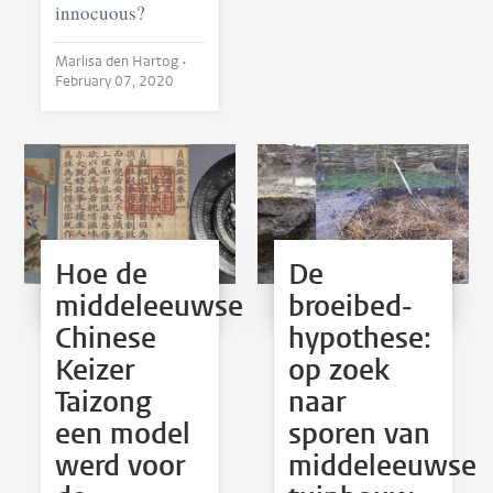
innocuous?
Marlisa den Hartog •
February 07, 2020
Hoe de
De
middeleeuwse
broeibed­
Chinese
hypothese:
Keizer
op zoek
Taizong
naar
een model
sporen van
werd voor
middeleeuwse