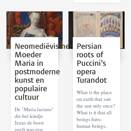
Neomediëvismen.
Persian
Moeder
roots of
Maria in
Puccini’s
postmoderne
opera
kunst en
Turandot
populaire
What is the place
cultuur
on earth that saw
the sun only once?
De "Maria lactans"
What is it that all
die het kindje
beings have,
Jezus de borst
human beings,
geeft was een